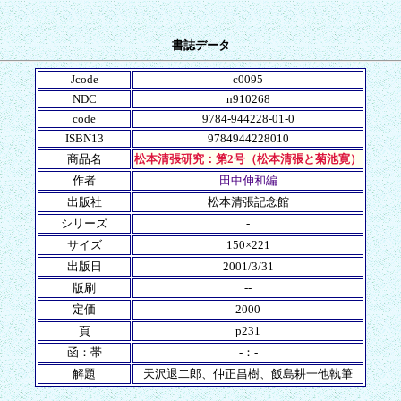
書誌データ
Jcode
c0095
NDC
n910268
code
9784-944228-01-0
ISBN13
9784944228010
商品名
松本清張研究：第2号（松本清張と菊池寛）
作者
田中伸和編
出版社
松本清張記念館
シリーズ
-
サイズ
150×221
出版日
2001/3/31
版刷
--
定価
2000
頁
p231
函：帯
-：-
解題
天沢退二郎、仲正昌樹、飯島耕一他執筆