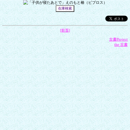
[前頁]
古書Project
the 古書