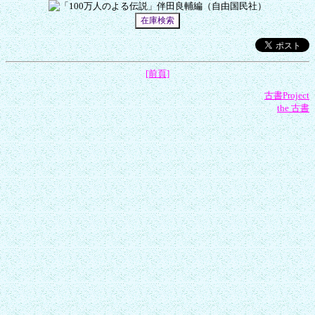
[前頁]
古書Project
the 古書