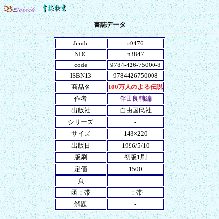
書誌データ
Jcode
c9476
NDC
n3847
code
9784-426-75000-8
ISBN13
9784426750008
商品名
100万人のよる伝説
作者
伴田良輔編
出版社
自由国民社
シリーズ
-
サイズ
143×220
出版日
1996/5/10
版刷
初版1刷
定価
1500
頁
-
函：帯
-：帯
解題
-