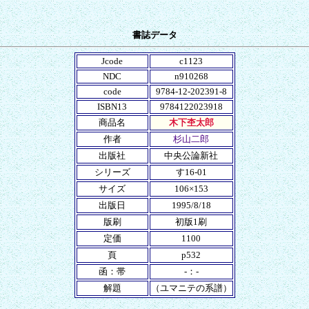
書誌データ
Jcode
c1123
NDC
n910268
code
9784-12-202391-8
ISBN13
9784122023918
商品名
木下杢太郎
作者
杉山二郎
出版社
中央公論新社
シリーズ
す16-01
サイズ
106×153
出版日
1995/8/18
版刷
初版1刷
定価
1100
頁
p532
函：帯
-：-
解題
（ユマニテの系譜）