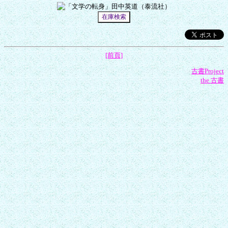
[前頁]
古書Project
the 古書