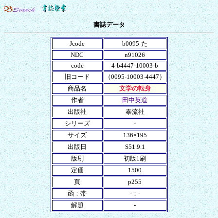
書誌データ
Jcode
b0095-た
NDC
n91026
code
4-b4447-10003-b
旧コード
（0095-10003-4447）
商品名
文学の転身
作者
田中英道
出版社
泰流社
シリーズ
-
サイズ
136×195
出版日
S51.9.1
版刷
初版1刷
定価
1500
頁
p255
函：帯
-：-
解題
-