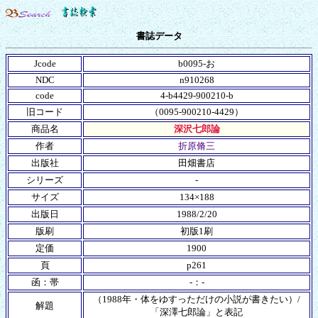
書誌データ
Jcode
b0095-お
NDC
n910268
code
4-b4429-900210-b
旧コード
（0095-900210-4429）
商品名
深沢七郎論
作者
折原脩三
出版社
田畑書店
シリーズ
-
サイズ
134×188
出版日
1988/2/20
版刷
初版1刷
定価
1900
頁
p261
函：帯
-：-
（1988年・体をゆすっただけの小説が書きたい）/
解題
「深澤七郎論」と表記