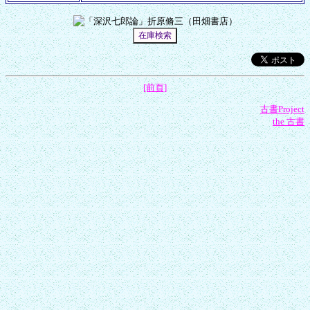
[前頁]
古書Project
the 古書