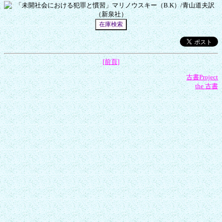
[前頁]
古書Project
the 古書