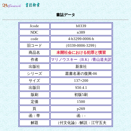
書誌データ
Jcode
b0339
NDC
n389
code
4-b3299-0006-b
旧コード
（0339-0006-3299）
商品名
未開社会における犯罪と慣習
作者
マリノウスキー（B.K）/青山道夫訳
出版社
新泉社
シリーズ
叢書名著の復興-06
サイズ
137×200
出版日
S50.4.1
版刷
初版5刷
定価
1500
頁
p269
函：帯
函：-
解題
（付文化論）/解説：江守五夫