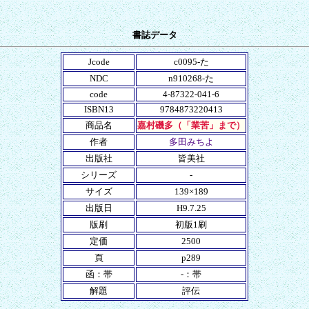
書誌データ
Jcode
c0095-た
NDC
n910268-た
code
4-87322-041-6
ISBN13
9784873220413
商品名
嘉村磯多（「業苦」まで）
作者
多田みちよ
出版社
皆美社
シリーズ
-
サイズ
139×189
出版日
H9.7.25
版刷
初版1刷
定価
2500
頁
p289
函：帯
-：帯
解題
評伝