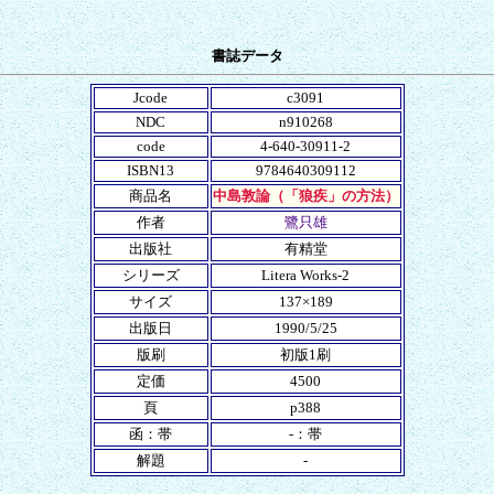
書誌データ
Jcode
c3091
NDC
n910268
code
4-640-30911-2
ISBN13
9784640309112
商品名
中島敦論（「狼疾」の方法）
作者
鷺只雄
出版社
有精堂
シリーズ
Litera Works-2
サイズ
137×189
出版日
1990/5/25
版刷
初版1刷
定価
4500
頁
p388
函：帯
-：帯
解題
-