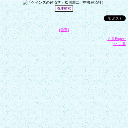
[前頁]
古書Project
the 古書