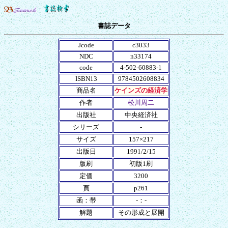
書誌データ
Jcode
c3033
NDC
n33174
code
4-502-60883-1
ISBN13
9784502608834
商品名
ケインズの経済学
作者
松川周二
出版社
中央経済社
シリーズ
-
サイズ
157×217
出版日
1991/2/15
版刷
初版1刷
定価
3200
頁
p261
函：帯
-：-
解題
その形成と展開