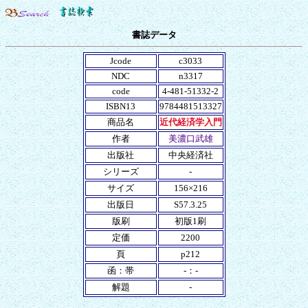
書誌データ
Jcode
c3033
NDC
n3317
code
4-481-51332-2
ISBN13
9784481513327
商品名
近代経済学入門
作者
美濃口武雄
出版社
中央経済社
シリーズ
-
サイズ
156×216
出版日
S57.3.25
版刷
初版1刷
定価
2200
頁
p212
函：帯
-：-
解題
-