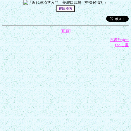
[前頁]
古書Project
the 古書