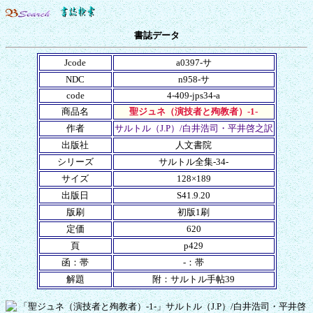
書誌データ
Jcode
a0397-サ
NDC
n958-サ
code
4-409-jps34-a
商品名
聖ジュネ（演技者と殉教者）-1-
作者
サルトル（J.P）/白井浩司・平井啓之訳
出版社
人文書院
シリーズ
サルトル全集-34-
サイズ
128×189
出版日
S41.9.20
版刷
初版1刷
定価
620
頁
p429
函：帯
-：帯
解題
附：サルトル手帖39