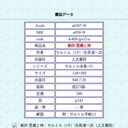
書誌データ
Jcode
a0397-サ
NDC
n958-サ
code
4-409-jps15-a
商品名
劇作 悪魔と神
作者
サルトル（J.P）/生島遼一訳
出版社
人文書院
シリーズ
サルトル全集-15-
サイズ
128×189
出版日
S40.7.20
版刷
改訂5版-
定価
280
頁
p143
函：帯
-：帯
解題
附：サルトル手帖12