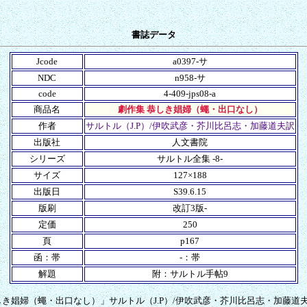
書誌データ
Jcode
a0397-サ
NDC
n958-サ
code
4-409-jps08-a
商品名
劇作集 恭しき娼婦（蠅・出口なし）
作者
サルトル（J.P）/伊吹武彦・芥川比呂志・加藤道夫訳
出版社
人文書院
シリーズ
サルトル全集 -8-
サイズ
127×188
出版日
S39.6.15
版刷
改訂3版-
定価
250
頁
p167
函：帯
-：帯
解題
附：サルトル手帖9