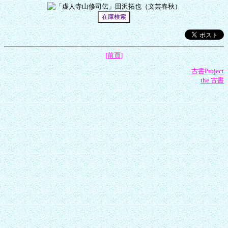
[前頁]
古書Project
the 古書