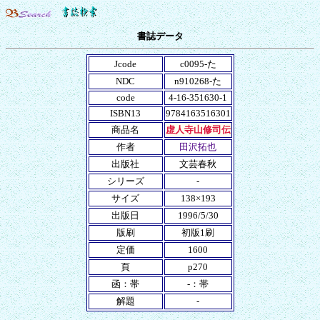
書誌データ
Jcode
c0095-た
NDC
n910268-た
code
4-16-351630-1
ISBN13
9784163516301
商品名
虚人寺山修司伝
作者
田沢拓也
出版社
文芸春秋
シリーズ
-
サイズ
138×193
出版日
1996/5/30
版刷
初版1刷
定価
1600
頁
p270
函：帯
-：帯
解題
-