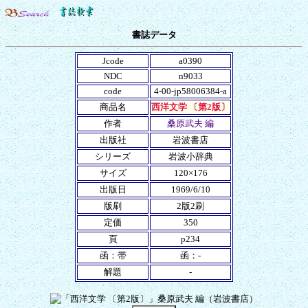
書誌データ
Jcode
a0390
NDC
n9033
code
4-00-jp58006384-a
商品名
西洋文学 〔第2版〕
作者
桑原武夫 編
出版社
岩波書店
シリーズ
岩波小辞典
サイズ
120×176
出版日
1969/6/10
版刷
2版2刷
定価
350
頁
p234
函：帯
函：-
解題
-