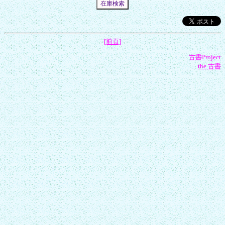
[前頁]
古書Project
the 古書