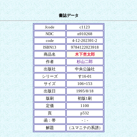
書誌データ
Jcode
c1123
NDC
n910268
code
4-12-202391-2
ISBN13
9784122023918
商品名
木下杢太郎
作者
杉山二郎
出版社
中央公論社
シリーズ
す16-01
サイズ
106×153
出版日
1995/8/18
版刷
初版1刷
定価
1100
頁
p532
函：帯
-：-
解題
（ユマニテの系譜）