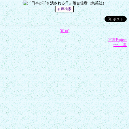
[前頁]
古書Project
the 古書