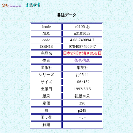
書誌データ
Jcode
c0195-お
NDC
n3191053
code
4-08-749094-7
ISBN13
9784087490947
商品名
日本が叩き潰される日
作者
落合信彦
出版社
集英社
シリーズ
お05-11
サイズ
106×152
出版日
1992/5/15
版刷
初版30刷
定価
390
頁
p249
函：帯
-：-
解題
-