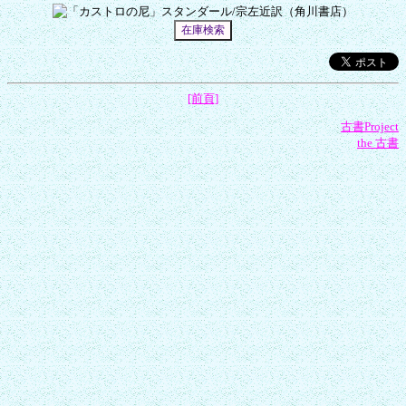
[前頁]
古書Project
the 古書