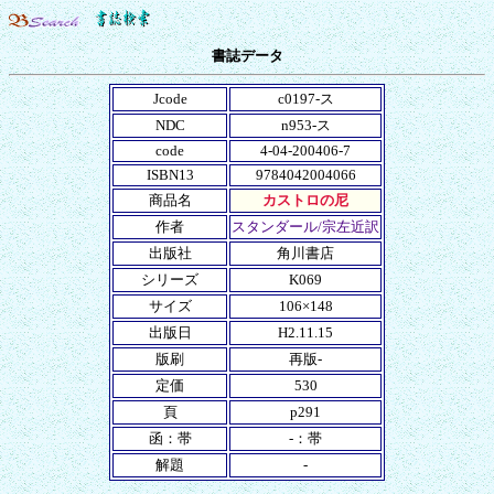
書誌データ
Jcode
c0197-ス
NDC
n953-ス
code
4-04-200406-7
ISBN13
9784042004066
商品名
カストロの尼
作者
スタンダール/宗左近訳
出版社
角川書店
シリーズ
K069
サイズ
106×148
出版日
H2.11.15
版刷
再版-
定価
530
頁
p291
函：帯
-：帯
解題
-