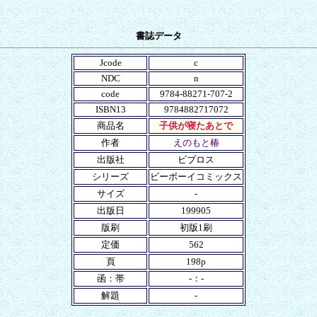
書誌データ
Jcode
c
NDC
n
code
9784-88271-707-2
ISBN13
9784882717072
商品名
子供が寝たあとで
作者
えのもと椿
出版社
ビブロス
シリーズ
ビーボーイコミックス
サイズ
-
出版日
199905
版刷
初版1刷
定価
562
頁
198p
函：帯
-：-
解題
-