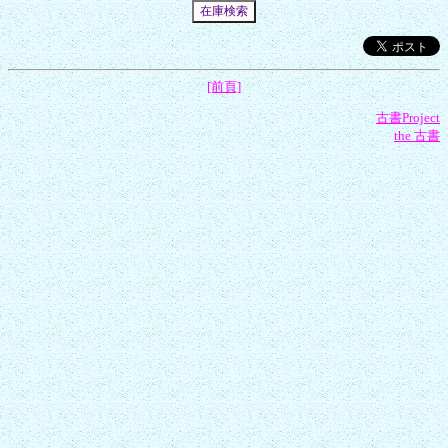
[前頁]
古書Project
the 古書