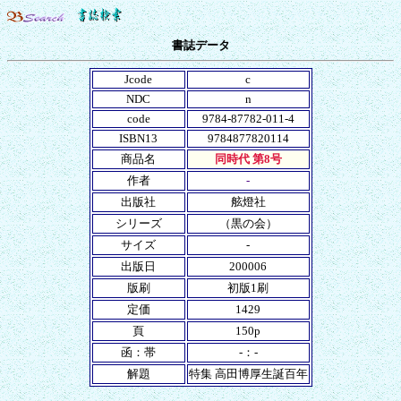
書誌データ
Jcode
c
NDC
n
code
9784-87782-011-4
ISBN13
9784877820114
商品名
同時代 第8号
作者
-
出版社
舷燈社
シリーズ
（黒の会）
サイズ
-
出版日
200006
版刷
初版1刷
定価
1429
頁
150p
函：帯
-：-
解題
特集 高田博厚生誕百年