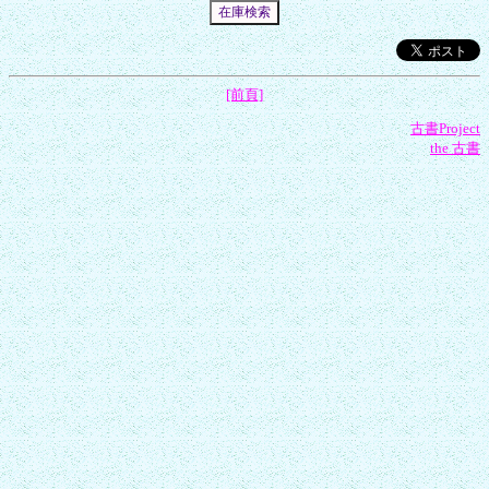
[前頁]
古書Project
the 古書