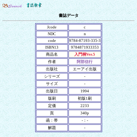
書誌データ
Jcode
c
NDC
n
code
9784-87193-335-3
ISBN13
9784871933353
商品名
入門桐Ver.5
作者
阿部信行
出版社
エーアイ出版
シリーズ
-
サイズ
-
出版日
1994
版刷
初版1刷
定価
2233
頁
340p
函：帯
-：-
解題
-