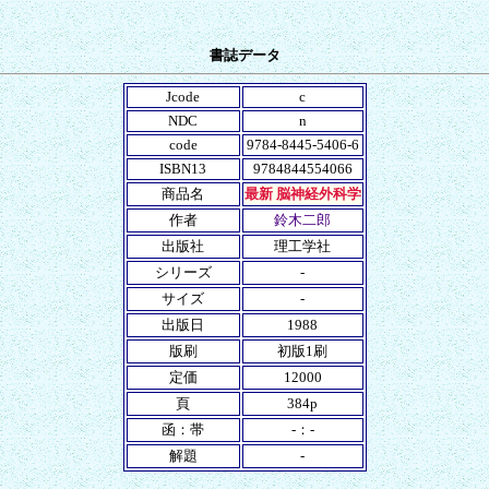
書誌データ
Jcode
c
NDC
n
code
9784-8445-5406-6
ISBN13
9784844554066
商品名
最新 脳神経外科学
作者
鈴木二郎
出版社
理工学社
シリーズ
-
サイズ
-
出版日
1988
版刷
初版1刷
定価
12000
頁
384p
函：帯
-：-
解題
-