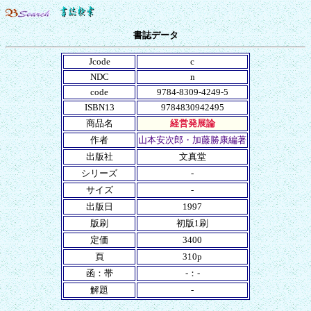
書誌データ
Jcode
c
NDC
n
code
9784-8309-4249-5
ISBN13
9784830942495
商品名
経営発展論
作者
山本安次郎・加藤勝康編著
出版社
文真堂
シリーズ
-
サイズ
-
出版日
1997
版刷
初版1刷
定価
3400
頁
310p
函：帯
-：-
解題
-