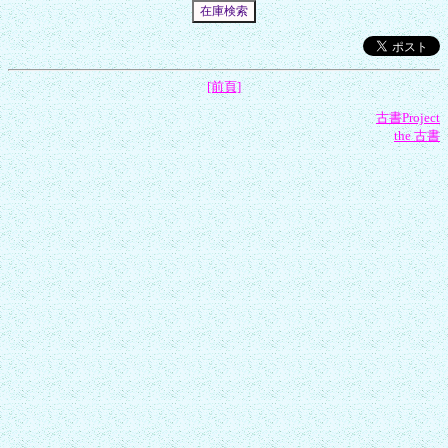
[前頁]
古書Project
the 古書