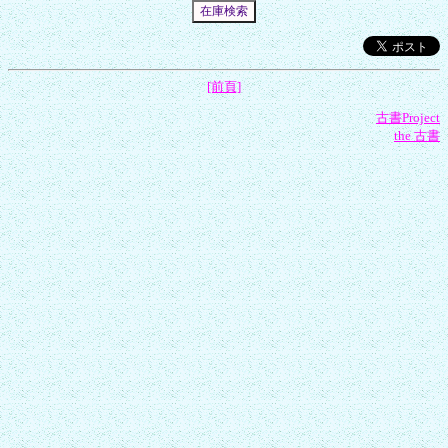
[前頁]
古書Project
the 古書