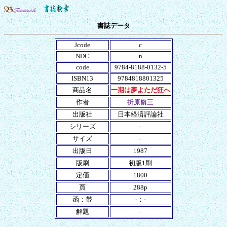
書誌データ
Jcode
c
NDC
n
code
9784-8188-0132-5
ISBN13
9784818801325
商品名
一期は夢よただ狂へ
作者
折原脩三
出版社
日本経済評論社
シリーズ
-
サイズ
-
出版日
1987
版刷
初版1刷
定価
1800
頁
288p
函：帯
-：-
解題
-