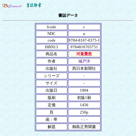
書誌データ
Jcode
c
NDC
n
code
9784-8167-0375-1
ISBN13
9784816703751
商品名
河童憂愁
作者
城戸洋
出版社
西日本新聞社
シリーズ
-
サイズ
-
出版日
1994
版刷
初版1刷
定価
1456
頁
250p
函：帯
-：-
解題
鶴島正男聞書