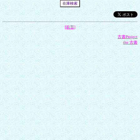
[前頁]
古書Project
the 古書