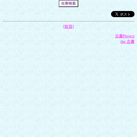
[前頁]
古書Project
the 古書