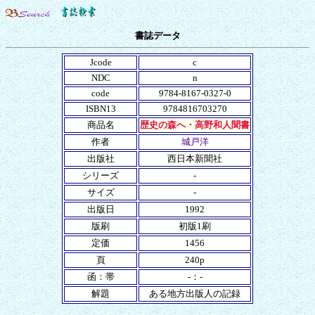
書誌データ
Jcode
c
NDC
n
code
9784-8167-0327-0
ISBN13
9784816703270
商品名
歴史の森へ・高野和人聞書
作者
城戸洋
出版社
西日本新聞社
シリーズ
-
サイズ
-
出版日
1992
版刷
初版1刷
定価
1456
頁
240p
函：帯
-：-
解題
ある地方出版人の記録