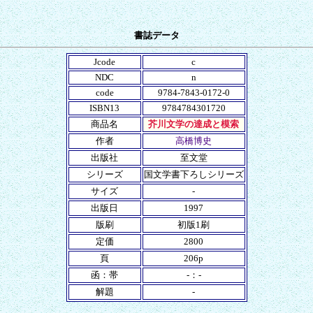
書誌データ
Jcode
c
NDC
n
code
9784-7843-0172-0
ISBN13
9784784301720
商品名
芥川文学の達成と模索
作者
高橋博史
出版社
至文堂
シリーズ
国文学書下ろしシリーズ
サイズ
-
出版日
1997
版刷
初版1刷
定価
2800
頁
206p
函：帯
-：-
解題
-