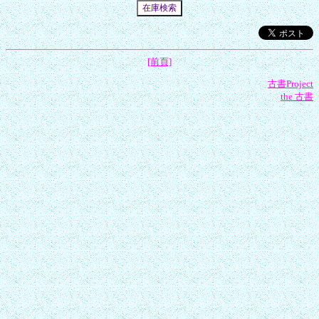
[前頁]
古書Project
the 古書