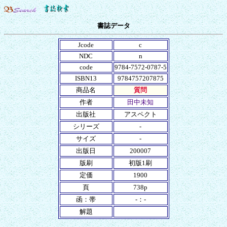
書誌データ
Jcode
c
NDC
n
code
9784-7572-0787-5
ISBN13
9784757207875
商品名
質問
作者
田中未知
出版社
アスペクト
シリーズ
-
サイズ
-
出版日
200007
版刷
初版1刷
定価
1900
頁
738p
函：帯
-：-
解題