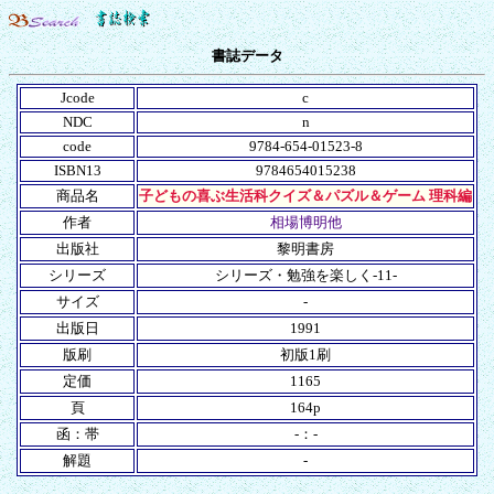
書誌データ
Jcode
c
NDC
n
code
9784-654-01523-8
ISBN13
9784654015238
商品名
子どもの喜ぶ生活科クイズ＆パズル＆ゲーム 理科編
作者
相場博明他
出版社
黎明書房
シリーズ
シリーズ・勉強を楽しく-11-
サイズ
-
出版日
1991
版刷
初版1刷
定価
1165
頁
164p
函：帯
-：-
解題
-