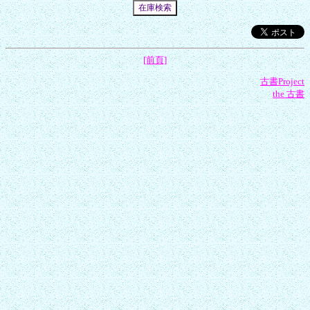
[前頁]
古書Project
the 古書