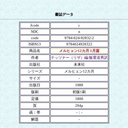
書誌データ
Jcode
c
NDC
n
code
9784-624-92832-2
ISBN13
9784624928322
商品名
メルヒェン12カ月 1月篇
作者
テッツナー（リザ）編/飯豊道男訳
出版社
未来社
シリーズ
メルヒェン12カ月
サイズ
-
出版日
1988
版刷
初版1刷
定価
1800
頁
294p
函：帯
-：-
解題
-