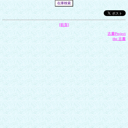
[前頁]
古書Project
the 古書