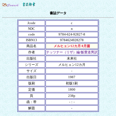
書誌データ
Jcode
c
NDC
n
code
9784-624-92827-8
ISBN13
9784624928278
商品名
メルヒェン12カ月 8月篇
作者
テッツナー（リザ）編/飯豊道男訳
出版社
未来社
シリーズ
メルヒェン12カ月
サイズ
-
出版日
1987
版刷
初版1刷
定価
1800
頁
238p
函：帯
-：-
解題
-