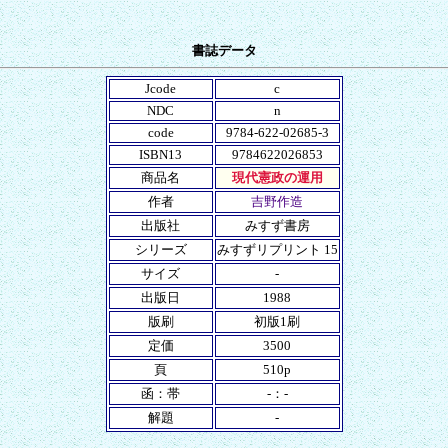
書誌データ
Jcode
c
NDC
n
code
9784-622-02685-3
ISBN13
9784622026853
商品名
現代憲政の運用
作者
吉野作造
出版社
みすず書房
シリーズ
みすずリプリント 15
サイズ
-
出版日
1988
版刷
初版1刷
定価
3500
頁
510p
函：帯
-：-
解題
-