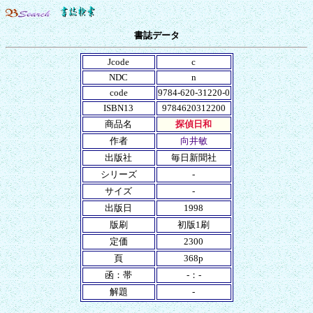
書誌データ
Jcode
c
NDC
n
code
9784-620-31220-0
ISBN13
9784620312200
商品名
探偵日和
作者
向井敏
出版社
毎日新聞社
シリーズ
-
サイズ
-
出版日
1998
版刷
初版1刷
定価
2300
頁
368p
函：帯
-：-
解題
-