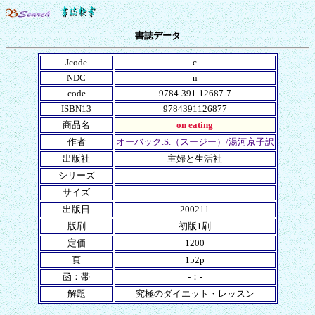
書誌データ
Jcode
c
NDC
n
code
9784-391-12687-7
ISBN13
9784391126877
商品名
on eating
作者
オーバック.S.（スージー）/湯河京子訳
出版社
主婦と生活社
シリーズ
-
サイズ
-
出版日
200211
版刷
初版1刷
定価
1200
頁
152p
函：帯
-：-
解題
究極のダイエット・レッスン