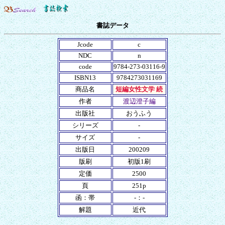
書誌データ
Jcode
c
NDC
n
code
9784-273-03116-9
ISBN13
9784273031169
商品名
短編女性文学 続
作者
渡辺澄子編
出版社
おうふう
シリーズ
-
サイズ
-
出版日
200209
版刷
初版1刷
定価
2500
頁
251p
函：帯
-：-
解題
近代