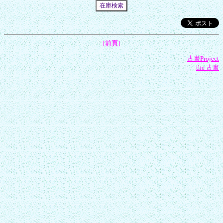
[前頁]
古書Project
the 古書