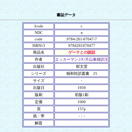
書誌データ
Jcode
c
NDC
n
code
9784-261-07047-7
ISBN13
9784261070477
商品名
ゲーテとの談話
作者
エッカーマン.J.P./片山泰雄訳注
出版社
郁文堂
シリーズ
独和対訳叢書 25
サイズ
-
出版日
1959
版刷
初版1刷
定価
1000
頁
157p
函：帯
-：-
解題