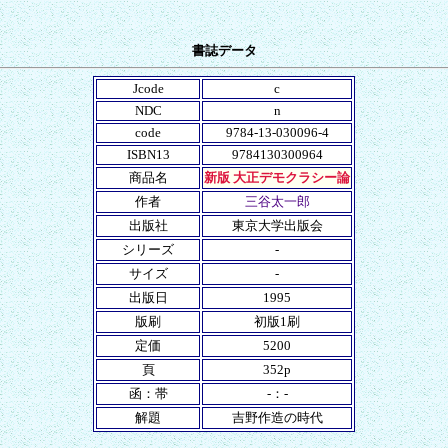
書誌データ
Jcode
c
NDC
n
code
9784-13-030096-4
ISBN13
9784130300964
商品名
新版 大正デモクラシー論
作者
三谷太一郎
出版社
東京大学出版会
シリーズ
-
サイズ
-
出版日
1995
版刷
初版1刷
定価
5200
頁
352p
函：帯
-：-
解題
吉野作造の時代