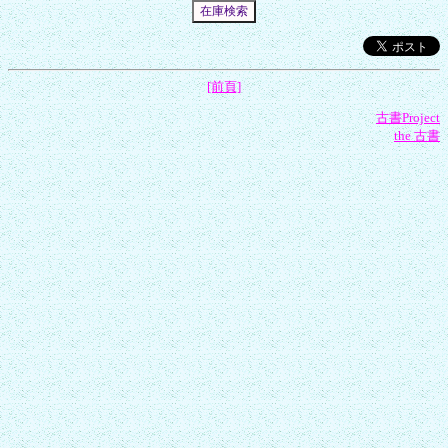
[前頁]
古書Project
the 古書