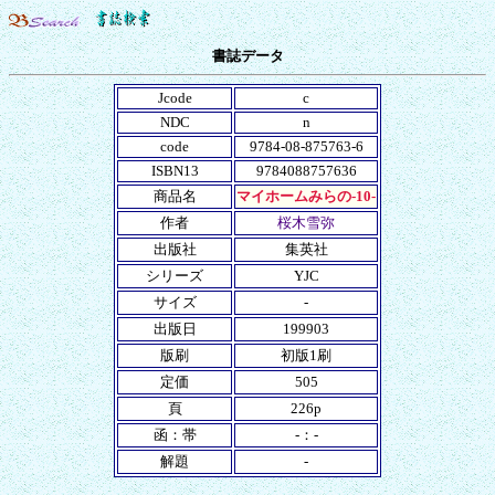
書誌データ
Jcode
c
NDC
n
code
9784-08-875763-6
ISBN13
9784088757636
商品名
マイホームみらの-10-
作者
桜木雪弥
出版社
集英社
シリーズ
YJC
サイズ
-
出版日
199903
版刷
初版1刷
定価
505
頁
226p
函：帯
-：-
解題
-