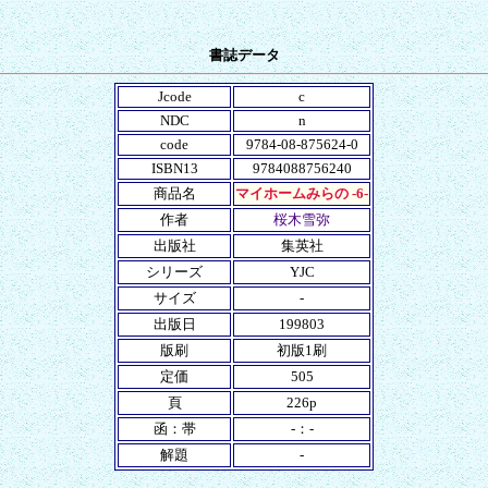
書誌データ
Jcode
c
NDC
n
code
9784-08-875624-0
ISBN13
9784088756240
商品名
マイホームみらの -6-
作者
桜木雪弥
出版社
集英社
シリーズ
YJC
サイズ
-
出版日
199803
版刷
初版1刷
定価
505
頁
226p
函：帯
-：-
解題
-