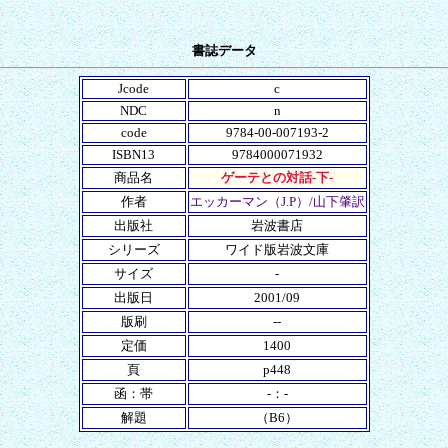
書誌データ
Jcode
c
NDC
n
code
9784-00-007193-2
ISBN13
9784000071932
商品名
ゲーテとの対話-下-
作者
エッカーマン（J.P）/山下肇訳
出版社
岩波書店
シリーズ
ワイド版岩波文庫
サイズ
-
出版日
2001/09
版刷
--
定価
1400
頁
p448
函：帯
-：-
解題
（B6）