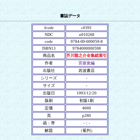
書誌データ
Jcode
c0391
NDC
n910268
code
9784-00-000059-8
ISBN13
9784000000598
商品名
芥川龍之介全集総索引
作者
宮坂覚編
出版社
岩波書店
シリーズ
-
サイズ
-
出版日
1993/12/20
版刷
初版1刷
定価
4660
頁
p280
函：帯
-：-
解題
（菊判）