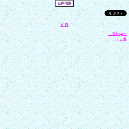
[前頁]
古書Project
the 古書