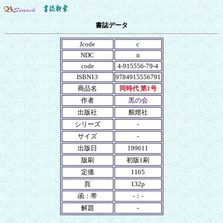
書誌データ
Jcode
c
NDC
n
code
4-915556-79-4
ISBN13
9784915556791
商品名
同時代 第1号
作者
黒の会
出版社
舷燈社
シリーズ
-
サイズ
-
出版日
199611
版刷
初版1刷
定価
1165
頁
132p
函：帯
-：-
解題
-