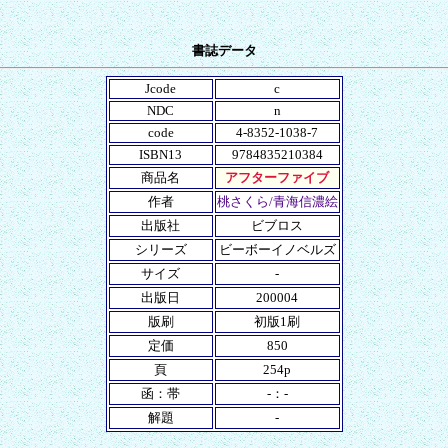
書誌データ
Jcode
c
NDC
n
code
4-8352-1038-7
ISBN13
9784835210384
商品名
アフターファイブ
作者
桃さくら/青海信濃絵
出版社
ビブロス
シリーズ
ビーボーイノベルズ
サイズ
-
出版日
200004
版刷
初版1刷
定価
850
頁
254p
函：帯
-：-
解題
-