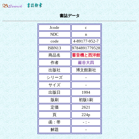
書誌データ
Jcode
c
NDC
n
code
4-89177-952-7
ISBN13
9784891779528
商品名
蓄音機と西洋館
作者
巖谷大四
出版社
博文館新社
シリーズ
-
サイズ
-
出版日
1994
版刷
初版1刷
定価
2621
頁
224p
函：帯
-：-
解題
-