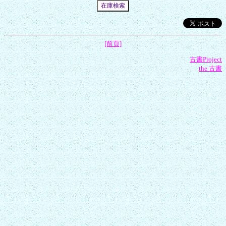
[前頁]
古書Project
the 古書