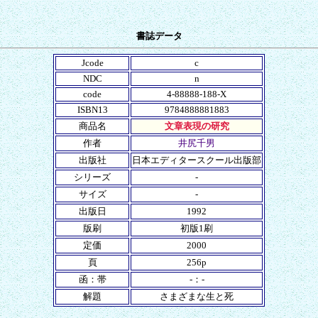
書誌データ
Jcode
c
NDC
n
code
4-88888-188-X
ISBN13
9784888881883
商品名
文章表現の研究
作者
井尻千男
出版社
日本エディタースクール出版部
シリーズ
-
サイズ
-
出版日
1992
版刷
初版1刷
定価
2000
頁
256p
函：帯
-：-
解題
さまざまな生と死