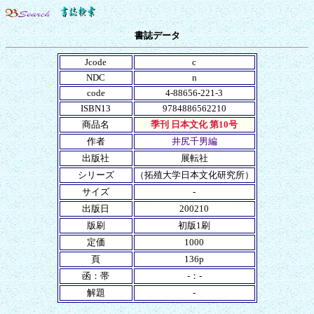
書誌データ
Jcode
c
NDC
n
code
4-88656-221-3
ISBN13
9784886562210
商品名
季刊 日本文化 第10号
作者
井尻千男編
出版社
展転社
シリーズ
（拓殖大学日本文化研究所）
サイズ
-
出版日
200210
版刷
初版1刷
定価
1000
頁
136p
函：帯
-：-
解題
-