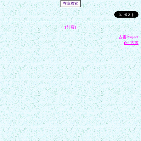
[前頁]
古書Project
the 古書