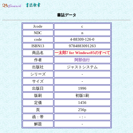
書誌データ
Jcode
c
NDC
n
code
4-88309-126-0
ISBN13
9784883091263
商品名
一太郎7 for Windows95のすべて
作者
阿部信行
出版社
ジャストシステム
シリーズ
-
サイズ
-
出版日
1996
版刷
初版1刷
定価
1456
頁
256p
函：帯
-：-
解題
-