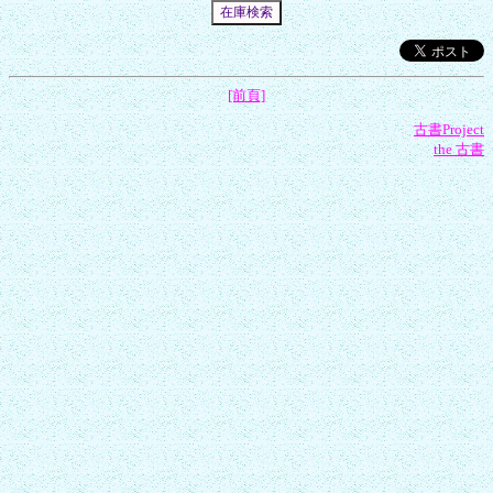
[前頁]
古書Project
the 古書