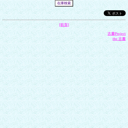
[前頁]
古書Project
the 古書