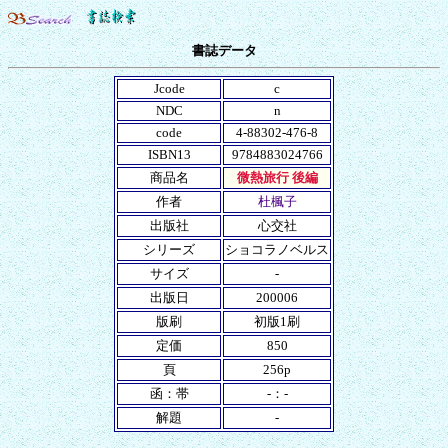
書誌データ
Jcode
c
NDC
n
code
4-88302-476-8
ISBN13
9784883024766
商品名
微熱旅行 後編
作者
杜楓子
出版社
心交社
シリーズ
ショコラノベルス
サイズ
-
出版日
200006
版刷
初版1刷
定価
850
頁
256p
函：帯
-：-
解題
-