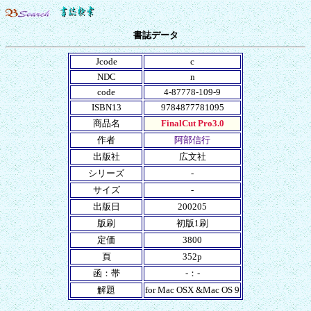
書誌データ
Jcode
c
NDC
n
code
4-87778-109-9
ISBN13
9784877781095
商品名
FinalCut Pro3.0
作者
阿部信行
出版社
広文社
シリーズ
-
サイズ
-
出版日
200205
版刷
初版1刷
定価
3800
頁
352p
函：帯
-：-
解題
for Mac OSX &Mac OS 9