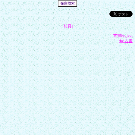
[前頁]
古書Project
the 古書